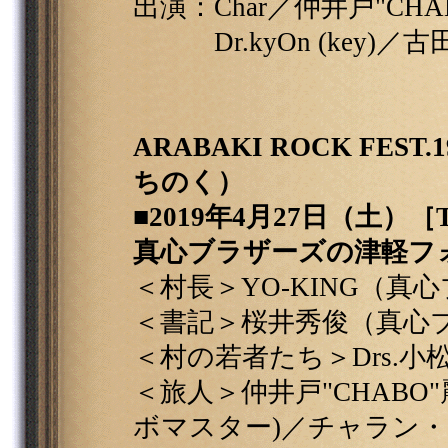
出演：Char／仲井戸"CHA
Dr.kyOn (key)／古田
ARABAKI ROCK F
ちのく）
■2019年4月27日（土）［
真心ブラザーズの津軽フ
＜村長＞YO-KING（真
＜書記＞桜井秀俊（真心
＜村の若者たち＞Drs.小松
＜旅人＞仲井戸"CHABO"麗
ボマスター)／チャラン