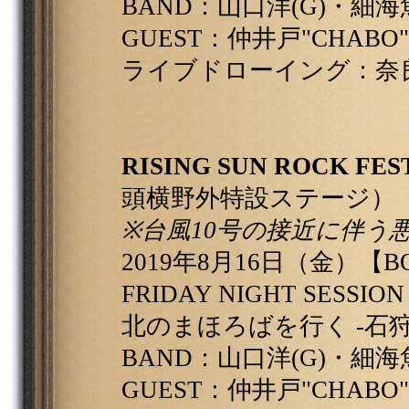
BAND：山口洋(G)・細海魚 
GUEST：仲井戸"CHABO
ライブドローイング：奈
RISING SUN ROCK FEST
頭横野外特設ステージ）
※台風10号の接近に伴う悪
2019年8月16日（金）【BOH
FRIDAY NIGHT SESSION
北のまほろばを行く -石狩編- p
BAND：山口洋(G)・細海魚 
GUEST：仲井戸"CHABO"