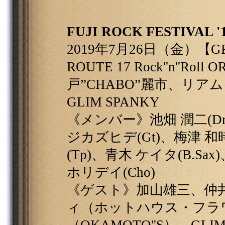
FUJI ROCK FESTIVAL '
2019年7月26日（金）【G
ROUTE 17 Rock''n''Ro
戸”CHABO”麗市、リ
GLIM SPANKY
《メンバー》池畑 潤二(Dr)
ジカズヒデ(Gt)、梅津 和時(
(Tp)、青木 ケイタ(B.Sax
ホリデイ(Cho)
《ゲスト》加山雄三、仲井
ィ（ホットハウス・フラ