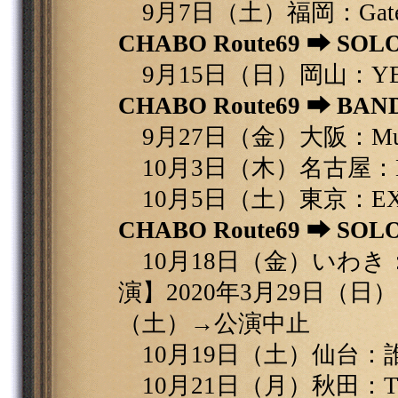
9月7日（土）福岡：Gate'
CHABO Route69 ⮕ SOL
9月15日（日）岡山：YEBI
CHABO Route69 ⮕ BAN
9月27日（金）大阪：Music
10月3日（木）名古屋：DI
10月5日（土）東京：EX T
CHABO Route69 ⮕ SOL
10月18日（金）いわき：cl
演】2020年3月29日（日
（土）→公演中止
10月19日（土）仙台：
10月21日（月）秋田：THE