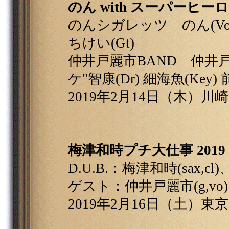
のん with スーパーヒー
のんシガレッツ のん(Vo.G
ちけい(Gt)
仲井戸麗市BAND 仲井戸麗市
ケ"智康(Dr) 細海魚(Key) 
2019年2月14日（木）川崎・
梅津和時プチ大仕事 2019
D.U.B.：梅津和時(sax,cl
ゲスト：仲井戸麗市(g,vo)
2019年2月16日（土）東京・