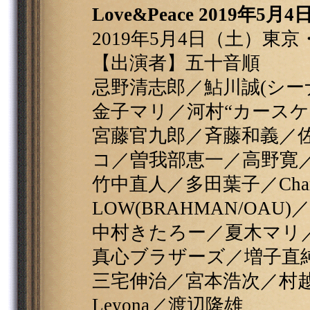
Love&Peace 2019年5月
2019年5月4日（土）東
【出演者】五十音順
忌野清志郎／鮎川誠(シー
金子マリ／河村“カースケ
宮藤官九郎／斉藤和義／佐
コ／曽我部恵一／高野寛
竹中直人／多田葉子／Char／D
LOW(BRAHMAN/OAU
中村きたろー／夏木マリ／
真心ブラザーズ／増子直純
三宅伸治／宮本浩次／村
Leyona／渡辺隆雄