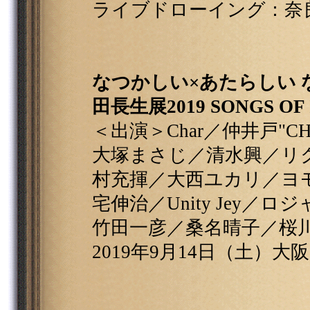
ライブドローイング：奈
なつかしい×あたらしい な
田長生展2019 SONGS OF I
＜出演＞Char／仲井戸"
大塚まさじ／清水興／リ
村充揮／大西ユカリ／ヨ
宅伸治／Unity Jey
竹田一彦／桑名晴子／桜
2019年9月14日（土）大阪