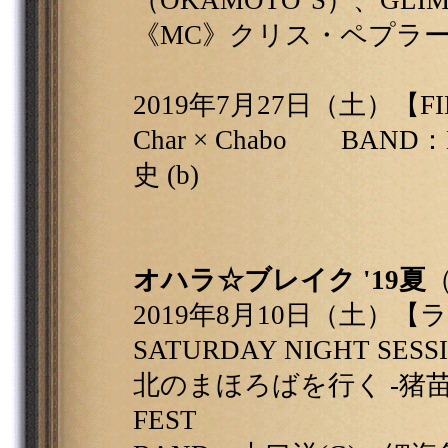
（OKAMOTO''S）、GL
《MC》クリス・ペプラ
2019年7月27日（土）【FIE
Char × Chabo BAND：
史 (b)
オハラ☆ブレイク '19夏
2019年8月10日（土）
SATURDAY NIGHT SESS
北のまほろばを行く -猪苗代湖編
FEST