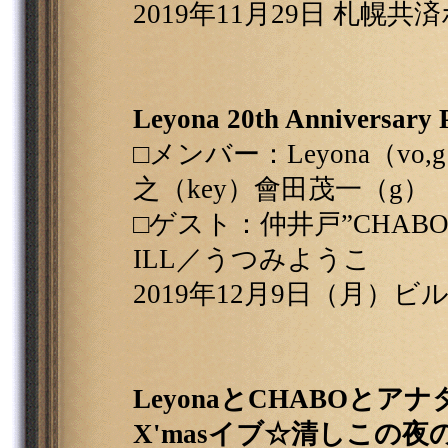
2019年11月29日 札幌共
Leyona 20th Anniversary
□メンバー：Leyona（vo
之（key）會田茂一（g）
□ゲスト：仲井戸”CHABO”麗
ILL／うつみようこ
2019年12月9日（月）
LeyonaとCHABOと
X'masイブ☆清しこの夜のLI