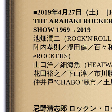
■2019年4月27日（土）［
THE ARABAKI ROCKE
SHOW 1969→2019
池畑潤二（ROCK'N'ROLL
陣内孝則／澄田健／百々和
eROCKERS）
山口洋／細海魚（HEATW
花田裕之／下山淳／市川勝也（R
仲井戸"CHABO"麗市／
忌野清志郎 ロックン・