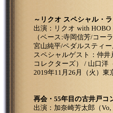
～リクオ スペシャル・
出演：リクオ with HOBO 
（ベース:寺岡信芳/コーラ
宮山純平/ペダルスティー
スペシャルゲスト：仲井戸"
コレクターズ） / 山口洋（
2019年11月26月（火）東
再会・55年目の古井戸コ
出演：加奈崎芳太郎（Vo, G